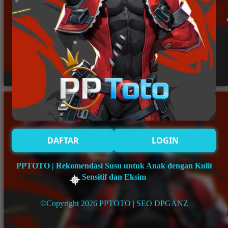
DAFTAR
LOGIN
PPTOTO | Rekomendasi Susu untuk Anak dengan Kulit
Sensitif dan Eksim
©Copyright 2026 PPTOTO | SEO DPGANZ