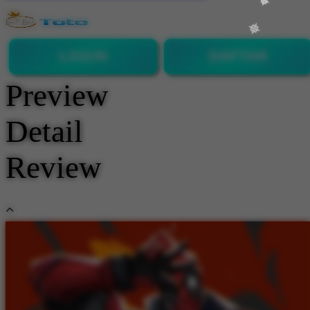
LOGIN
DAFTAR
Preview
Detail
Review