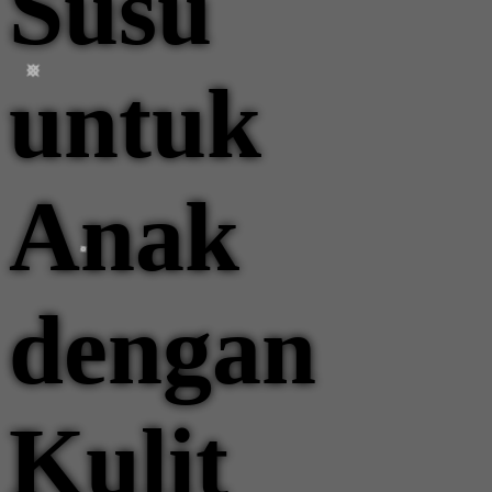
Susu
untuk
Anak
dengan
Kulit